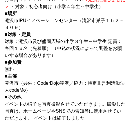
＞
・対象：初心者向け（小学４年生～中学生）
■場所
滝沢市IPUイノベーションセンター（滝沢市巣子１５２－
４０９）
■対象・定員
対象：滝沢市及び盛岡広域の小学３年生～中学生 定員：
各回１６名（先着順） （申込の状況によって調整をお願
いする場合があります）
■参加費
無料
■主催
滝沢市（共催：CoderDojo滝沢／協力：特定非営利活動法
人codeMo）
■その他
イベントの様子を写真撮影させていただきます。撮影した
写真は、ホームページやSNSでの告知等に使用させてい
ただきます。 イベントは終了しました