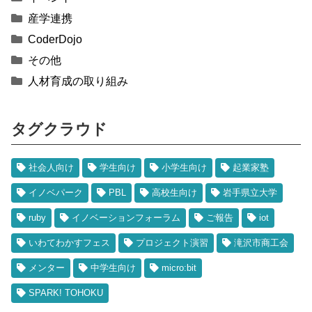
産学連携
CoderDojo
その他
人材育成の取り組み
タグクラウド
社会人向け
学生向け
小学生向け
起業家塾
イノベパーク
PBL
高校生向け
岩手県立大学
ruby
イノベーションフォーラム
ご報告
iot
いわてわかすフェス
プロジェクト演習
滝沢市商工会
メンター
中学生向け
micro:bit
SPARK! TOHOKU