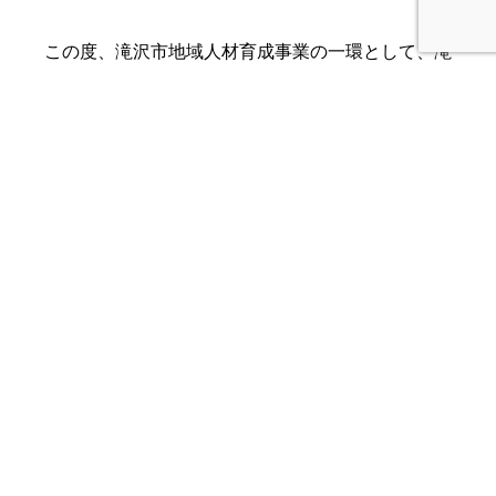
この度、滝沢市地域人材育成事業の一環として、滝
沢市IPUイノベーションセンター及びパークを中心
とした「Takizawa Innovation Challen…… この
度、滝沢市地域人材育成事業の一環として、滝沢市
IPUイノベーションセンター及びパークを中心とし
た「Takizawa Innovation Challen……
起業家塾＠もりおか（令和3年
度・前期）を開講します！
2021.05.07
人材育成の取り組み